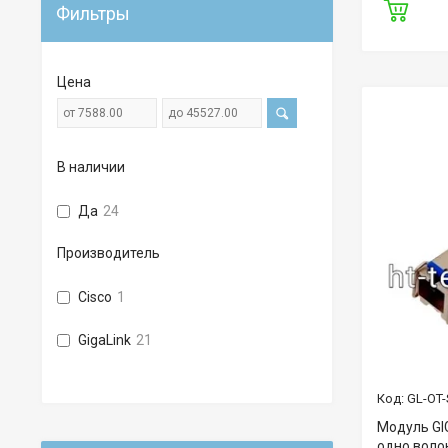
Фильтры
Цена
В наличии
Да
24
Производитель
Cisco
1
GigaLink
21
GL-OT-
Модуль GIG
одно волок