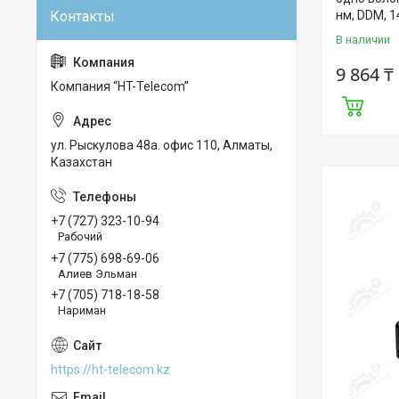
нм, DDM, 1
В наличии
9 864 ₸
Компания “HT-Telecom”
ул. Рыскулова 48а. офис 110, Алматы,
Казахстан
+7 (727) 323-10-94
Рабочий
+7 (775) 698-69-06
Алиев Эльман
+7 (705) 718-18-58
Нариман
https://ht-telecom.kz