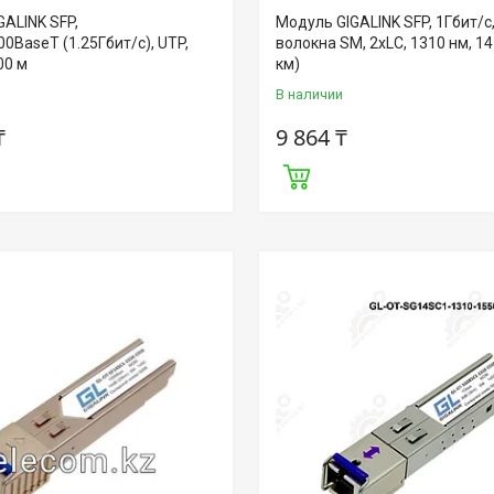
ALINK SFP,
Модуль GIGALINK SFP, 1Гбит/c
0BaseT (1.25Гбит/c), UTP,
волокна SM, 2xLC, 1310 нм, 14
00 м
км)
В наличии
₸
9 864 ₸