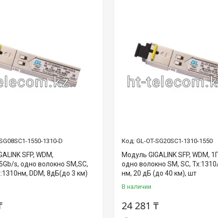
SG08SC1-1550-1310-D
GL-OT-SG20SC1-1310-1550
GALINK SFP, WDM,
Модуль GIGALINK SFP, WDM, 1Г
5Gb/s, одно волокно SM,SC,
одно волокно SM, SC, Tx:1310
:1310нм, DDM, 8дБ(до 3 км)
нм, 20 дБ (до 40 км), шт
В наличии
₸
24 281 ₸