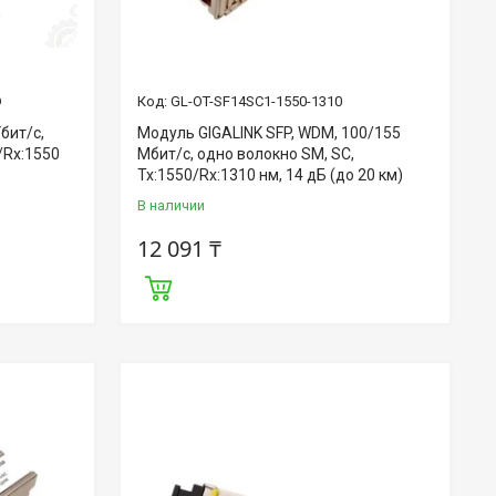
D
GL-OT-SF14SC1-1550-1310
бит/c,
Модуль GIGALINK SFP, WDM, 100/155
/Rx:1550
Мбит/c, одно волокно SM, SC,
Tx:1550/Rx:1310 нм, 14 дБ (до 20 км)
В наличии
12 091 ₸