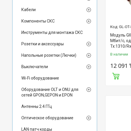
Кабели
Компоненты СКС
GL-OT-
Инструменты для монтажа СКС
Модуль GI
Мбит/c, од
Розетки и аксессуары
Tx:1310/Rx
В наличии
Напольные розетки (Лючки)
12 091 
Выключатели
Wi-Fi оборудование
Оборудование OLT и ONU для
сетей GPON,GEPON и EPON
Антенны 2.4 ГГц
Оптическое оборудование
LAN патч корды