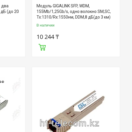
, два
Модуль GIGALINK SFP, WDM,
 дБ (до 20
155Mb/1,25Gb/s, одно волокно SM,SC,
Tx:1310/Rx:1550нм, DDM,8 дБ(до 3 км)
В наличии
10 244 ₸