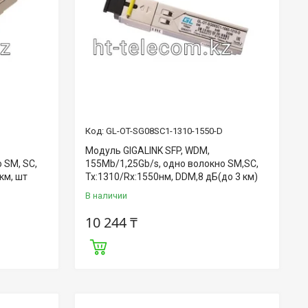
B
GL-OT-SG08SC1-1310-1550-D
Модуль GIGALINK SFP, WDM,
 SM, SC,
155Mb/1,25Gb/s, одно волокно SM,SC,
 км, шт
Tx:1310/Rx:1550нм, DDM,8 дБ(до 3 км)
В наличии
10 244 ₸