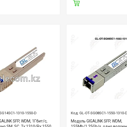
SG14SC1-1310-1550-D
GL-OT-SG08SC1-1550-1310-
ALINK SFP, WDM, 1Гбит/c,
Модуль GIGALINK SFP, WDM,
но SM, SC, Tx:1310/Rx:1550
155Mb/1,25Gb/s, одно волокн