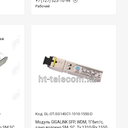
+7 (727) 323-10-94
Рабочий
D
GL-OT-SG14SC1-1310-1550-D
Модуль GIGALINK SFP, WDM, 1Гбит/c,
о SM,SC,
одно волокно SM, SC, Tx:1310/Rx:1550