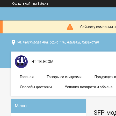
Создать сайт
на Satu.kz
Сейчас у компании н
ул. Рыскулова 48а. офис 110, Алматы, Казахстан
HT-TELECOM
Главная
Товары со скидками
Продукция 
Способы доставки
Условия возврата и обмена
SFP мо