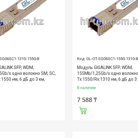
SG06SC1-1310-1550-B
GL-OT-SG06SC1-1550-1310-
GALINK SFP, WDM,
Модуль GIGALINK SFP, WDM,
5Gb/s одно волокно SM, SC,
155Mb/1,25Gb/s одно волокно
:1550 нм, 6 дБ до 3 км,
Tx:1550/Rx:1310 нм, 6 дБ до 3
В наличии
7 588 ₸