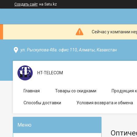
Создать сайт
на Satu.kz
Сейчас у компании не
ул. Рыскулова 48а. офис 110, Алматы, Казахстан
HT-TELECOM
Главная
Товары со скидками
Продукция 
Способы доставки
Условия возврата и обмена
Оптиче