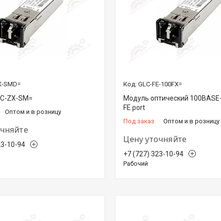
X-SMD=
GLC-FE-100FX=
LC-ZX-SM=
Модуль оптический 100BASE-
FE port
Оптом и в розницу
Под заказ
Оптом и в розницу
очняйте
Цену уточняйте
23-10-94
+7 (727) 323-10-94
Рабочий