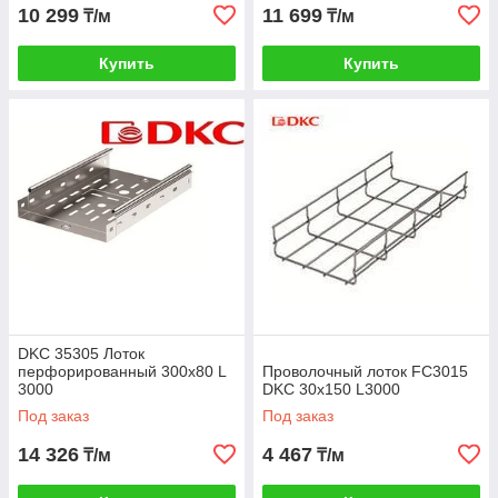
10 299
11 699
₸/м
₸/м
Купить
Купить
DKC 35305 Лоток
перфорированный 300х80 L
Проволочный лоток FC3015
3000
DKC 30х150 L3000
Под заказ
Под заказ
14 326
4 467
₸/м
₸/м