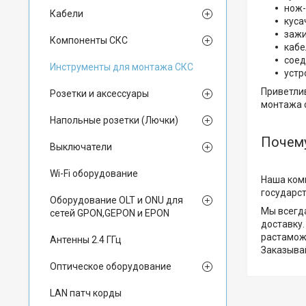
нож-
Кабели
куса
зажи
Компоненты СКС
кабе
соед
Инструменты для монтажа СКС
устр
Приветли
Розетки и аксессуары
монтажа 
Напольные розетки (Лючки)
Почему
Выключатели
Wi-Fi оборудование
Наша комп
государс
Оборудование OLT и ONU для
Мы всегда
сетей GPON,GEPON и EPON
доставку
растамож
Антенны 2.4 ГГц
Заказыва
Оптическое оборудование
LAN патч корды