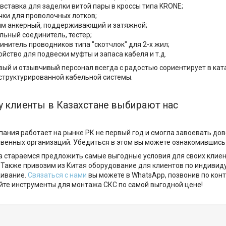
вставка для заделки витой пары в кроссы типа KRONE;
чки для проволочных лотков;
м анкерный, поддерживающий и затяжной;
льный соединитель, тестер;
инитель проводников типа "скотчлок" для 2-х жил;
ойство для подвески муфты и запаса кабеля и т.д.
вый и отзывчивый персонал всегда с радостью сориентирует в кат
структурированной кабельной системы.
 клиенты в Казахстане выбирают нас
ания работает на рынке РК не первый год и смогла завоевать дове
твенных организаций. Убедиться в этом вы можете ознакомившись
 стараемся предложить самые выгодные условия для своих клиент
. Также привозим из Китая оборудование для клиентов по индиви
ивание.
Связаться с нами
вы можете в WhatsApp, позвонив по конт
йте инструменты для монтажа СКС по самой выгодной цене!