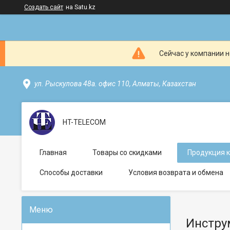
Создать сайт
на Satu.kz
Сейчас у компании н
ул. Рыскулова 48а. офис 110, Алматы, Казахстан
HT-TELECOM
Главная
Товары со скидками
Продукция 
Способы доставки
Условия возврата и обмена
Инстру