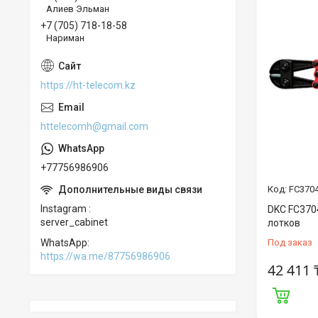
Алиев Эльман
+7 (705) 718-18-58
Нариман
https://ht-telecom.kz
httelecomh@gmail.com
+77756986906
FC370
Instagram
DKC FC370
server_cabinet
лотков
Под заказ
WhatsApp
https://wa.me/87756986906
42 411 