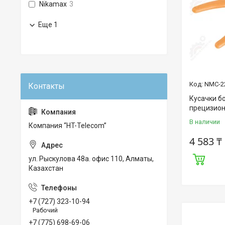
Nikamax
3
Еще 1
NMC-2
Кусачки б
прецизио
В наличии
Компания “HT-Telecom”
4 583 ₸
ул. Рыскулова 48а. офис 110, Алматы,
Казахстан
+7 (727) 323-10-94
Рабочий
+7 (775) 698-69-06