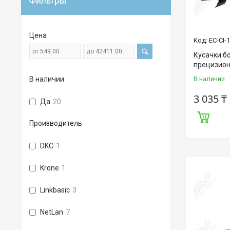
Фильтры
Цена
EC-CI-
Кусачки б
прецизио
В наличии
В наличии
3 035 ₸
Да
20
Производитель
DKC
1
Krone
1
Linkbasic
3
NetLan
7