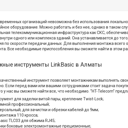
овременных организаций невозможна без использования локальной
ное оборудование. Можно работать и без нее, однако в таком сл
льная телекоммуникационная инфраструктура как СКС, обеспечив
внутри одного или комплекса зданий. Она устанавливается до того
ия по скорости передачи данных. Для выполнения монтажа всего
та. Все необходимые приспособления вы сможете найти в этом ра
ные инструменты LinkBasic в Алматы
качественный инструмент позволяет монтажникам выполнять свою 
о. Если перед вами или вашими сотрудниками стоит задача покуп
то у нас вы сможете найти все, что необходимо. “HT-Telecom” пред
румент для заделки витой пары, крепление Twist-Lock;
мной профессиональный;
ерсальный, для зачистки и обрезки кабелей до 9мм;
монтажа 110 кросса;
Basic TLC03 для обжима RJ45;
чки боковые электромонтажные прецизионные;