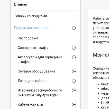
Главная
Товары со скидками
Работа с
периферий
Продукция компании
универса
сигналов 
требован
Распродажа
инструмен
Серверные шкафы
Монтаж
Аксессуары для серверных
шкафов
Хороший 
Сетевое оборудование
оперативн
объекте, 
Лотки для кабеля
инст
обжи
Источники бесперебойного
унив
питания и аккумуляторы
для 
Link
Кабель-каналы
куса