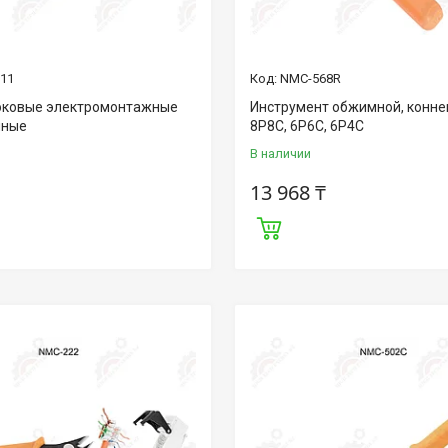
111
NMC-568R
оковые электромонтажные
Инструмент обжимной, конне
нные
8P8C, 6P6C, 6P4C
В наличии
13 968 ₸