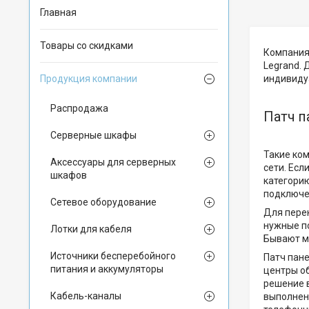
Главная
Товары со скидками
Компания 
Legrand. 
Продукция компании
индивиду
Распродажа
Патч п
Серверные шкафы
Такие ко
Аксессуары для серверных
сети. Есл
шкафов
категорию
подключе
Сетевое оборудование
Для пере
нужные по
Лотки для кабеля
Бывают м
Источники бесперебойного
Патч пане
питания и аккумуляторы
центры об
решение 
Кабель-каналы
выполнен