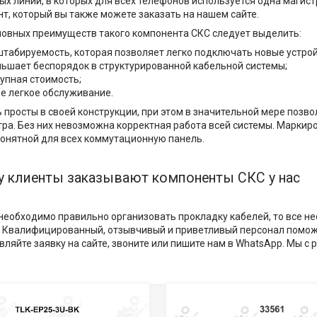
х линий, в которых для всех телефонов используется одна магис
т, который вы также можете заказать на нашем сайте.
новных преимуществ такого компонента СКС следует выделить:
табируемость, которая позволяет легко подключать новые устрой
ьшает беспорядок в структурированной кабельной системы;
упная стоимость;
е легкое обслуживание.
 просты в своей конструкции, при этом в значительной мере поз
ра. Без них невозможна корректная работа всей системы. Маркиро
понятной для всех коммутационную панель.
 клиенты заказывают компоненты СКС у нас
 необходимо правильно организовать прокладку кабелей, то все 
. Квалифицированный, отзывчивый и приветливый персонал помож
вляйте заявку на сайте, звоните или пишите нам в WhatsApp. Мы с