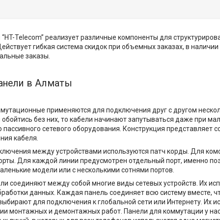
“HT-Telecom” реализует различные компоненты для структурирован
Действует гибкая система скидок при объемных заказах, в наличи
альные заказы.
анели в Алматы
ммутационные применяются для подключения друг с другом нескол
и обойтись без них, то кабели начинают запутываться даже при м
 пассивного сетевого оборудования. Конструкция представляет с
ния кабеля.
ключения между устройствами используются патч корды. Для ко
рты. Для каждой линии предусмотрен отдельный порт, именно поэт
аленькие модели или с несколькими сотнями портов.
ли соединяют между собой многие виды сетевых устройств. Их ис
работки данных. Каждая панель соединяет всю систему вместе, чт
выбирают для подключения к глобальной сети или Интернету. Их 
ии монтажных и демонтажных работ. Панели для коммутации у на