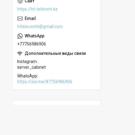
https://ht-telecom.kz
httelecomh@gmail.com
+77756986906
Instagram
server_cabinet
WhatsApp
https://wa.me/87756986906