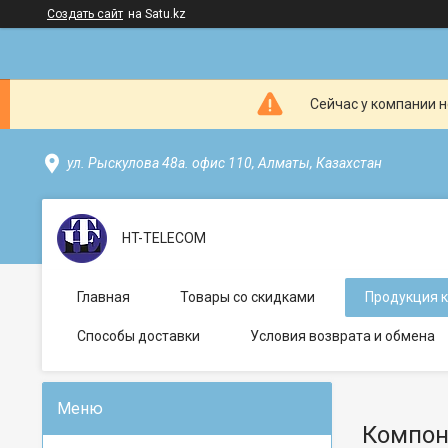
Создать сайт
на Satu.kz
Сейчас у компании н
ул. Рыскулова 48а. офис 110, Алматы, Казахстан
HT-TELECOM
Главная
Товары со скидками
Продукция 
Способы доставки
Условия возврата и обмена
Компон