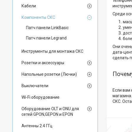
телефонны
Кабели
инструмен
Среди ос
Компоненты СКС
масш
умен
Патч панели LinkBasic
дост
Патч панели Legrand
боле
Они очень
Инструменты для монтажа СКС
дата-цент
сделать 
Розетки и аксессуары
Почему
Напольные розетки (Лючки)
Выключатели
Если вам
магазина
Wi-Fi оборудование
СКС. Оста
Оборудование OLT и ONU для
сетей GPON,GEPON и EPON
Антенны 2.4 ГГц