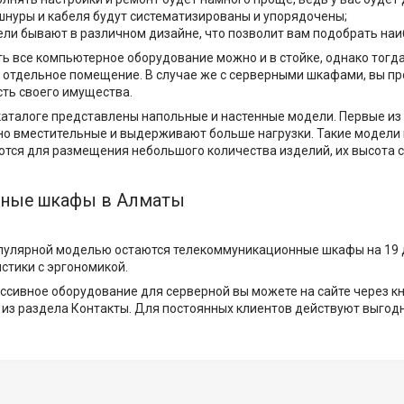
шнуры и кабеля будут систематизированы и упорядочены;
ли бывают в различном дизайне, что позволит вам подобрать наи
 все компьютерное оборудование можно и в стойке, однако тогда
отдельное помещение. В случае же с серверными шкафами, вы про
сть своего имущества.
каталоге представлены напольные и настенные модели. Первые из
о вместительные и выдерживают больше нагрузки. Такие модели п
тся для размещения небольшого количества изделий, их высота со
рные шкафы в Алматы
пулярной моделью остаются телекоммуникационные шкафы на 19 дю
стики с эргономикой.
ссивное оборудование для серверной вы можете на сайте через кн
 из раздела Контакты. Для постоянных клиентов действуют выгод