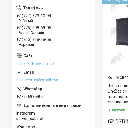
+7 (727) 323-10-94
Рабочий
+7 (775) 698-69-06
Алиев Эльман
+7 (705) 718-18-58
Нариман
https://ht-telecom.kz
WCB06
httelecomh@gmail.com
Шкаф теле
LinkBasic 
цвет чёрн
+77756986906
стеклянна
В наличии
Instagram
server_cabinet
62 578 
WhatsApp