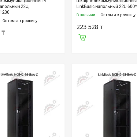
коммуникационный 19"
Шкаф телекоммуникационный
напольный 22U,
LinkBasic напольный 22U 600
1200
В наличии
Оптом и в розницу
Оптом и в розницу
223 528 ₸
 ₸