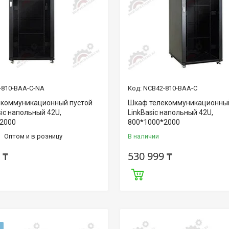
-810-BAA-C-NA
NCB42-810-BAA-C
коммуникационный пустой
Шкаф телекоммуникационный
sic напольный 42U,
LinkBasic напольный 42U,
2000
800*1000*2000
Оптом и в розницу
В наличии
 ₸
530 999 ₸