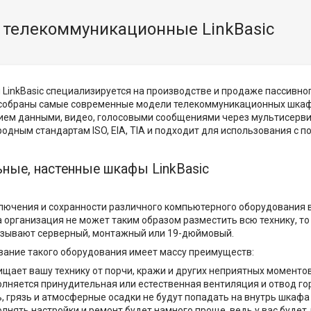
телекоммуникационные LinkBasic
LinkBasic специализируется на производстве и продаже пассивног
 собраны самые современные модели телекоммуникационных шкафо
ием данными, видео, голосовыми сообщениями через мультисервис
дным стандартам ISO, EIA, TIA и подходит для использования с 
ные, настенные шкафы LinkBasic
лючения и сохранности различного компьютерного оборудования в
 организация не может таким образом разместить всю технику, то
азывают серверный, монтажный или 19-дюймовый.
вание такого оборудования имеет массу преимуществ:
щает вашу технику от порчи, кражи и других неприятных моментов
лняется принудительная или естественная вентиляция и отвод го
, грязь и атмосферные осадки не будут попадать на внутрь шкафа 
лнять настройки и ремонт будет намного проще, ведь у вас будет 