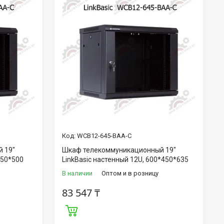
WCB12-645-BAA-C
 19"
Шкаф телекоммуникационный 19"
450*500
LinkBasic настенный 12U, 600*450*635
В наличии
Оптом и в розницу
83 547 ₸