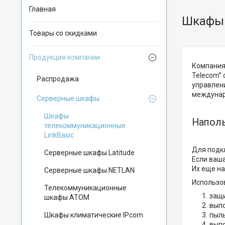
Главная
Шкафы 
Товары со скидками
Продукция компании
Компания 
Telecom”
Распродажа
управлен
междунаро
Серверные шкафы
Шкафы
Наполь
телекоммуникационные
LinkBasic
Для подк
Серверные шкафы Latitude
Если ваша
Их еще н
Серверные шкафы NETLAN
Использо
Телекоммуникационные
защи
шкафы ATOM
выпо
Шкафы климатические IPcom
пыль
выпо