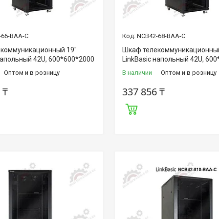
-66-BAA-C
NCB42-68-BAA-C
коммуникационный 19"
Шкаф телекоммуникационный
 напольный 42U, 600*600*2000
LinkBasic напольный 42U, 60
Оптом и в розницу
В наличии
Оптом и в розницу
 ₸
337 856 ₸