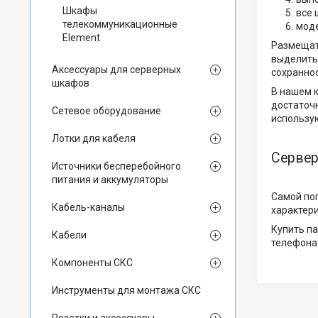
Шкафы
все 
телекоммуникационные
моде
Element
Размещать
выделить 
Аксессуары для серверных
сохранно
шкафов
В нашем 
достаточн
Сетевое оборудование
использую
Лотки для кабеля
Серве
Источники бесперебойного
питания и аккумуляторы
Самой по
Кабель-каналы
характери
Купить па
Кабели
телефона
Компоненты СКС
Инструменты для монтажа СКС