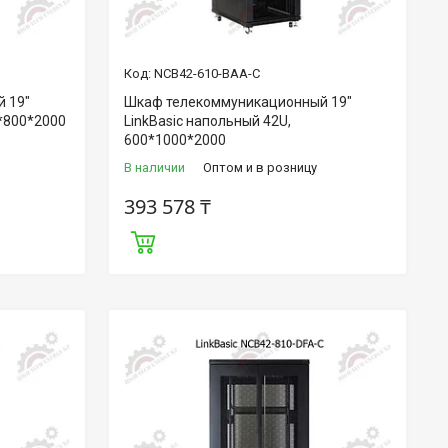
NCB42-610-BAA-C
 19"
Шкаф телекоммуникационный 19"
0*800*2000
LinkBasic напольный 42U,
600*1000*2000
В наличии
Оптом и в розницу
393 578 ₸