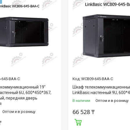
-645-BAA-C
WCB09-645-BAA-C
коммуникационный 19"
Шкаф телекоммуникационный
настенный 6U, 600*450*367,
LinkBasic настенный 9U, 600*
ый, передняя дверь
В наличии
Оптом и в розницу
я
66 528 ₸
Оптом и в розницу
₸