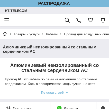
РАСПРОДАЖА
HT-TELECOM
Товары и услуги
Кабели
Провод для воздушных лин
Алюминиевый неизолированный со стальным
сердечником АС
Алюминиевый неизолированный со
стальным сердечником АС
Провод АС это кабель жилами из алюминия со стальным
сердечником. Хоть в электричестве медь лучше, но этот
алюминиевый кабель пользуется успехом в основном
Показать всё
потому что дешевле и легче. Провод используется только в
воздушных линиях электропередач. Дизайн похож на канат в
середине трос, который дает прочность и устойчивость к
растяжению. Для алюминия АС имеет хорошую
Сортировка
0
Фильтры