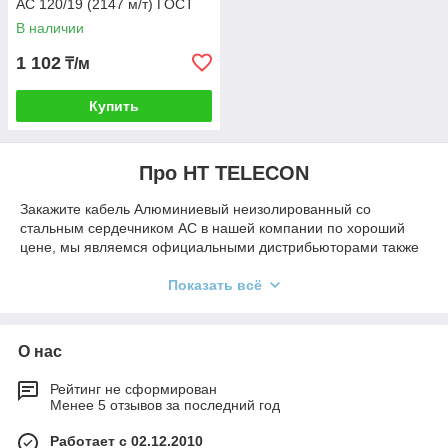
АС 120/19 (2147 м/т) ГОСТ
В наличии
1 102
₸/м
Купить
Про HT TELECON
Закажите кабель Алюминиевый неизолированный со
стальным сердечником АС в нашей компании по хороший
цене, мы являемся официальными дистрибьюторами также
у при крупных заказах действуют индивидуальные скидки и
мы помогаем подобрать товар, чтобы вы смогли сэкономить.
Показать всё
Вы также можете посетить наш
сайтовый каталок
что
узнать какие товары мы еще поставляем в нашем сайте
HT
TELECON
есть не только кабеля, но и многое другое
О нас
например:
серверные шкафы
,
сетевое оборудование
,
оптическое оборудование
,
лотки
,
газоблоки
,
Рейтинг не сформирован
светильники
, множество видов труб таких как
для
Менее 5 отзывов за последний год
канализации
и многое другое на ваш выбор.
Работает с 02.12.2010