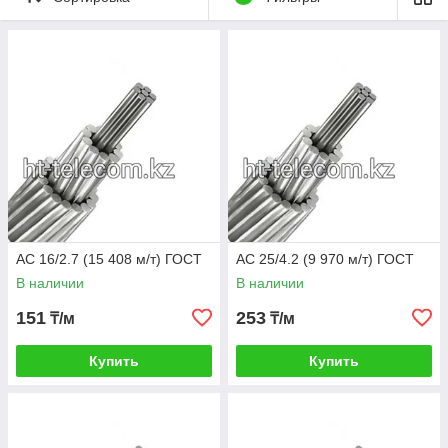
проводимость. Кабель АС идеален для стран СНГ потому что
используется в температуре от минус 60 до плюс 40
градусов. Главная задача передача электроэнергии на
дальние расстояния. Также применяется в ЛЭП.
Рекомендуем хранить в бухтах.
Дополнительно про кабеля
ЧИТАЙТЕ ТУТ
АС 16/2.7 (15 408 м/т) ГОСТ
АС 25/4.2 (9 970 м/т) ГОСТ
В наличии
В наличии
151
253
₸/м
₸/м
Купить
Купить