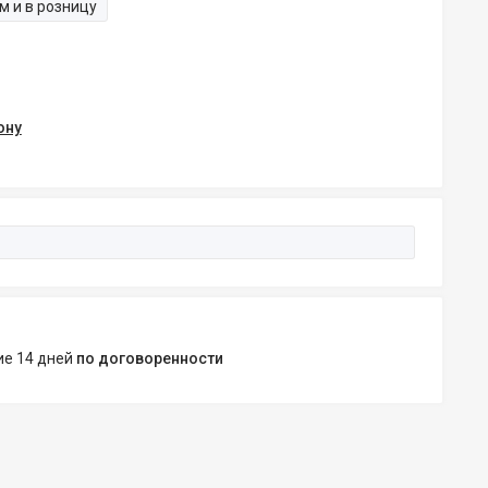
м и в розницу
ону
ние 14 дней
по договоренности