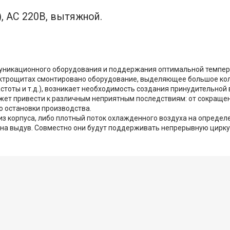
, AC 220В, вытяжной.
муникационного оборудования и поддержания оптимальной темпе
электрощитах смонтировано оборудование, выделяющее большое ко
астоты и т.д.), возникает необходимость создания принудительной
т привести к различным неприятным последствиям: от сокращен
о остановки производства.
з корпуса, либо плотный поток охлажденного воздуха на определе
 - на выдув. Совместно они будут поддерживать непрерывную цирк