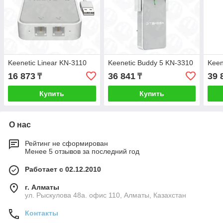
Keenetic Linear KN-3110
Keenetic Buddy 5 KN-3310
Keen
16 873
36 841
39 
₸
₸
Купить
Купить
О нас
Рейтинг не сформирован
Менее 5 отзывов за последний год
Работает с 02.12.2010
г. Алматы
ул. Рыскулова 48а. офис 110, Алматы, Казахстан
Контакты