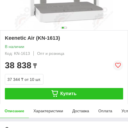
Keenetic Air (KN-1613)
В наличии
Код: KN-1613
Опт и розница
38 838
₸
37 344 ₸
от 10 шт.
Купить
Описание
Характеристики
Доставка
Оплата
Усл