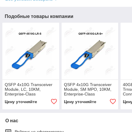
Подобные товары компании
QSFP 4x10G Transceiver
QSFP 4x10G Transceiver
40G
Module, LC, 10KM,
Module, SM MPO, 10KM,
Trns
Enterprise-Class
Enterprise-Class
Conn
Цену уточняйте
Цену уточняйте
Цен
О нас
Рейтинг не сформирован