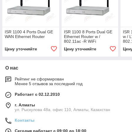
ISR 1100 4 Ports Dual GE
ISR 1100 8 Ports Dual GE
ISR 
WAN Ethernet Router
Ethernet Router w /
w / 
802.11ac -R WiFi
802.
Цену уточняйте
Цену уточняйте
Цен
О нас
Рейтинг не сформирован
Менее 5 отзывов за последний год
Работает с 02.12.2010
г. Алматы
ул. Рыскулова 48а. офис 110, Алматы, Казахстан
Контакты
Сегодня работает с 09:00 до 18:00