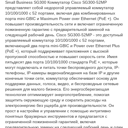
Small Business SG300 Коммутатор Cisco SG300-52MP
представляет собой недорогой управляемый коммутатор
10/100/1000 с 52 портами, включая два комбинированных
порта mini-GBIC и Maximum Power over Ethernet (PoE +). Он
повышает производительность сети и включает ограниченную
пожизненную гарантию с предварительной заменой на
следующий рабочий день. Cisco SG300-52MP - это доступный
управляемый коммутатор 10/100/1000 с 52 портами,
включающий два порта mini-GBIC и Power over Ethernet Plus
(PoE +), который поддерживает приложения с высокой
пропускной способностью и повышает скорость сети. Имея
пятьдесят два порта 10/100/1000 стандарта PoE +, которые
могут подключать и питать точки беспроводного доступа, IP-
телефоны, IP-камеры видеонаблюдения на базе IP и другие
конечные точки сети, коммутатор обеспечивает основу для
поддержки данных, голоса, видео, и беспроводные сетевые
решения для малого бизнеса. Его энергосберегающая
технология оптимизирует энергопотребление, помогая
защитить окружающую среду и сократить расходы на
электроэнергию без ущерба для производительности. Он
прост в настройке и управлении с помощью интуитивно
понятных браузерных инструментов и предлагается с
ограниченной пожизненной гарантией, включая
предварительную замену на следующий рабочий день и один