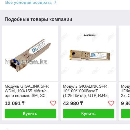
Все условия возврата
Подобные товары компании
Модуль GIGALINK SFP,
Модуль GIGALINK SFP,
Моду
WDM, 100/155 Мбит/c,
10/100/1000BaseT
1Гби
одно волокно SM, SC,
(1.25Гбит/c), UTP, RJ45,
2xLC
Tx:1550/Rx:1310 нм, 14 дБ
до 100 м
20 к
12 091
43 980
9 8
₸
₸
(до 20 км)
Купить
Купить