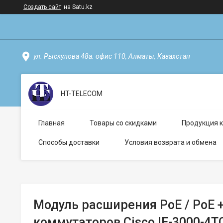
Создать сайт
на Satu.kz
ул. Рыскулова 48а. офис 110, Алматы, Казахстан
HT-TELECOM
Главная
Товары со скидками
Продукция 
Способы доставки
Условия возврата и обмена
Модуль расширения PoE / PoE 
коммутаторов Cisco IE-3000-4TC