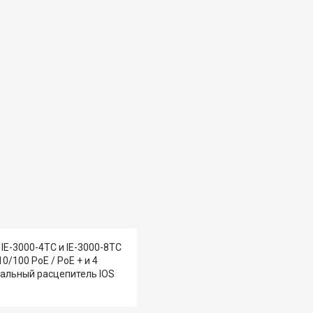
IE-3000-4TC и IE-3000-8TC
0/100 PoE / PoE + и 4
имальный расцепитель IOS