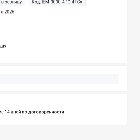
 в розницу
Код:
IEM-3000-4PC-4TC=
та 2026
ону
ние 14 дней
по договоренности