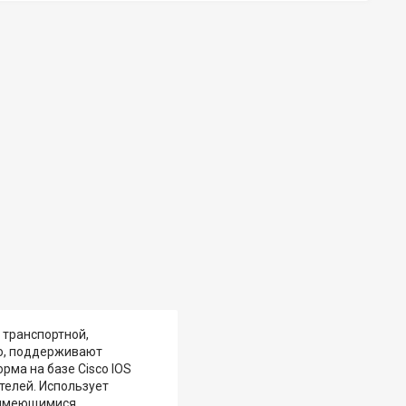
 транспортной,
ью, поддерживают
рма на базе Cisco IOS
телей. Использует
с имеющимися