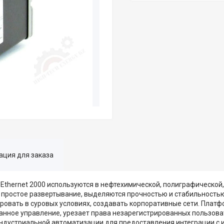
ция для заказа
Ethernet 2000 используются в нефтехимической, полиграфической,
т простое развертывание, выделяются прочностью и стабильност
овать в суровых условиях, создавать корпоративные сети. Платфо
анное управление, урезает права незарегистрированных пользова
ы индустриальной автоматизации для предоставления интеграции 