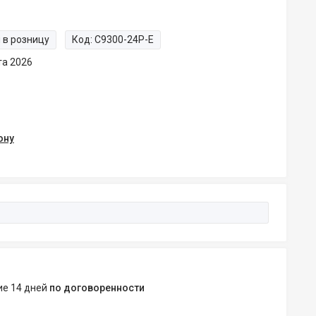
 в розницу
Код:
C9300-24P-E
та 2026
ону
ние 14 дней
по договоренности