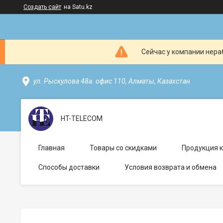
Создать сайт
на Satu.kz
Сейчас у компании нераб
ул. Рыскулова 48а. офис 110, Алматы, Казахстан
HT-TELECOM
Главная
Товары со скидками
Продукция 
Способы доставки
Условия возврата и обмена