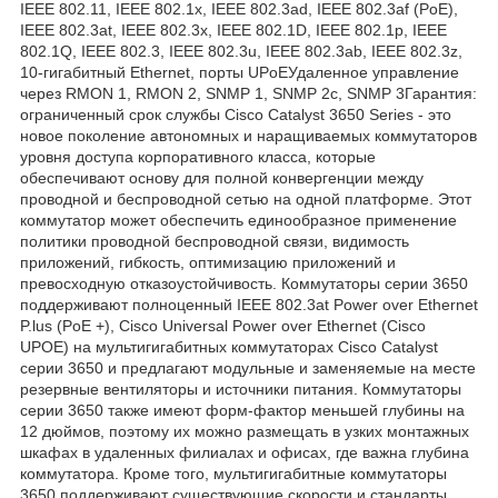
IEEE 802.11, IEEE 802.1x, IEEE 802.3ad, IEEE 802.3af (PoE),
IEEE 802.3at, IEEE 802.3x, IEEE 802.1D, IEEE 802.1p, IEEE
802.1Q, IEEE 802.3, IEEE 802.3u, IEEE 802.3ab, IEEE 802.3z,
10-гигабитный Ethernet, порты UPoEУдаленное управление
через RMON 1, RMON 2, SNMP 1, SNMP 2c, SNMP 3Гарантия:
ограниченный срок службы Cisco Catalyst 3650 Series - это
новое поколение автономных и наращиваемых коммутаторов
уровня доступа корпоративного класса, которые
обеспечивают основу для полной конвергенции между
проводной и беспроводной сетью на одной платформе. Этот
коммутатор может обеспечить единообразное применение
политики проводной беспроводной связи, видимость
приложений, гибкость, оптимизацию приложений и
превосходную отказоустойчивость. Коммутаторы серии 3650
поддерживают полноценный IEEE 802.3at Power over Ethernet
P.lus (PoE +), Cisco Universal Power over Ethernet (Cisco
UPOE) на мультигигабитных коммутаторах Cisco Catalyst
серии 3650 и предлагают модульные и заменяемые на месте
резервные вентиляторы и источники питания. Коммутаторы
серии 3650 также имеют форм-фактор меньшей глубины на
12 дюймов, поэтому их можно размещать в узких монтажных
шкафах в удаленных филиалах и офисах, где важна глубина
коммутатора. Кроме того, мультигигабитные коммутаторы
3650 поддерживают существующие скорости и стандарты