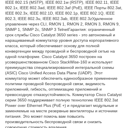
IEEE 802.1S (MSTP), IEEE 802.1w (RSTP), IEEE 802.11, IEEE
802.1x, IEEE 802.3ad, IEEE 802.3af (PoE), IEEE Порты 802.3at,
IEEE 802.3x, IEEE 802.1D, IEEE 802.1p, IEEE 802.1Q, IEEE
802.3, IEEE 802.3u, IEEE 802.3ab, IEEE 802.3zУдаленное
управление через CLI, RMON 1, RMON 2, RMON 3, RMON 9,
SNMP 1, SNMP 2c, SNMP 3 TelnetГарантия: ограниченный
срок службы Cisco Catalyst 3650 series - это автономный и
наращиваемый коммутатор уровня доступа корпоративного
класса, который обеспечивает основу для полной
конвергенции между проводной и беспроводной сетью на
одной платформе. Cisco Catalyst 3650 построен на
усовершенствованном Cisco StackWise-160 и использует
преимущества специализированной интегральной схемы
(ASIC) Cisco Unified Access Data Plane (UADP). Этот
коммутатор может обеспечить единообразное применение
политики проводной беспроводной связи, видимость
приложений, гибкость, оптимизацию приложений и
превосходную отказоустойчивость. Коммутатор Cisco Catalyst
серии 3650 поддерживает полную технологию IEEE 802.3at
Power over Ethernet Plus (PoE +) и предлагает модульные и
заменяемые на месте резервные вентиляторы и источники
питания. Это может помочь вам повысить
производительность беспроводной связи и снизить
совокупную стоимость владения.