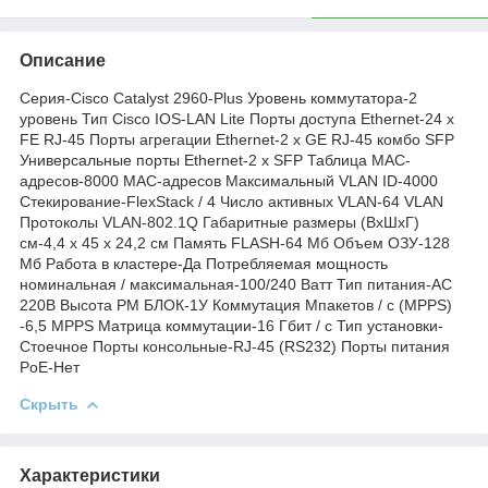
Описание
Серия-Cisco Catalyst 2960-Plus Уровень коммутатора-2
уровень Тип Cisco IOS-LAN Lite Порты доступа Ethernet-24 x
FE RJ-45 Порты агрегации Ethernet-2 x GE RJ-45 комбо SFP
Универсальные порты Ethernet-2 x SFP Таблица MAC-
адресов-8000 MAC-адресов Максимальный VLAN ID-4000
Стекирование-FlexStack / 4 Число активных VLAN-64 VLAN
Протоколы VLAN-802.1Q Габаритные размеры (ВхШхГ)
см-4,4 х 45 х 24,2 см Память FLASH-64 Мб Объем ОЗУ-128
Мб Работа в кластере-Да Потребляемая мощность
номинальная / максимальная-100/240 Ватт Тип питания-AC
220В Высота РМ БЛОК-1У Коммутация Мпакетов / с (MPPS)
-6,5 MPPS Матрица коммутации-16 Гбит / с Тип установки-
Стоечное Порты консольные-RJ-45 (RS232) Порты питания
PoE-Нет
Скрыть
Характеристики