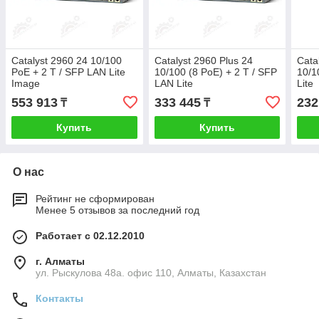
Catalyst 2960 24 10/100
Catalyst 2960 Plus 24
Cata
PoE + 2 T / SFP LAN Lite
10/100 (8 PoE) + 2 T / SFP
10/1
Image
LAN Lite
Lite
553 913
333 445
232
₸
₸
Купить
Купить
О нас
Рейтинг не сформирован
Менее 5 отзывов за последний год
Работает с 02.12.2010
г. Алматы
ул. Рыскулова 48а. офис 110, Алматы, Казахстан
Контакты