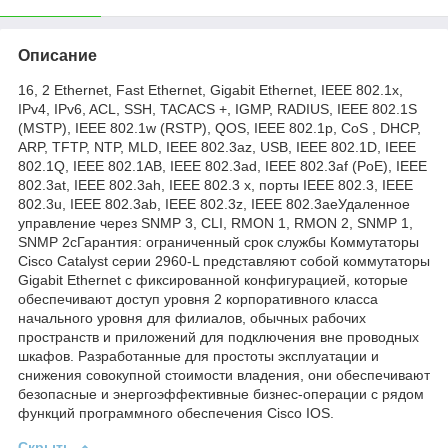
Описание
16, 2 Ethernet, Fast Ethernet, Gigabit Ethernet, IEEE 802.1x,
IPv4, IPv6, ACL, SSH, TACACS +, IGMP, RADIUS, IEEE 802.1S
(MSTP), IEEE 802.1w (RSTP), QOS, IEEE 802.1p, CoS , DHCP,
ARP, TFTP, NTP, MLD, IEEE 802.3az, USB, IEEE 802.1D, IEEE
802.1Q, IEEE 802.1AB, IEEE 802.3ad, IEEE 802.3af (PoE), IEEE
802.3at, IEEE 802.3ah, IEEE 802.3 x, порты IEEE 802.3, IEEE
802.3u, IEEE 802.3ab, IEEE 802.3z, IEEE 802.3aeУдаленное
управление через SNMP 3, CLI, RMON 1, RMON 2, SNMP 1,
SNMP 2cГарантия: ограниченный срок службы Коммутаторы
Cisco Catalyst серии 2960-L представляют собой коммутаторы
Gigabit Ethernet с фиксированной конфигурацией, которые
обеспечивают доступ уровня 2 корпоративного класса
начального уровня для филиалов, обычных рабочих
пространств и приложений для подключения вне проводных
шкафов. Разработанные для простоты эксплуатации и
снижения совокупной стоимости владения, они обеспечивают
безопасные и энергоэффективные бизнес-операции с рядом
функций программного обеспечения Cisco IOS.
Скрыть