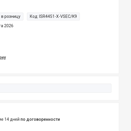
 в розницу
Код:
ISR4451-X-VSEC/K9
та 2026
ону
ние 14 дней
по договоренности