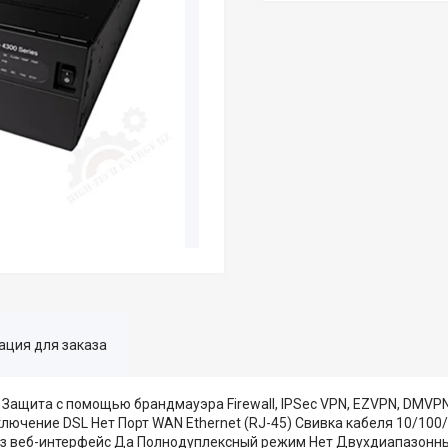
ция для заказа
 Защита с помощью брандмауэра Firewall, IPSec VPN, EZVPN, DMVPN
ключение DSL Нет Порт WAN Ethernet (RJ-45) Свивка кабеля 10/100/
ез веб-интерфейс Да Полнодуплексный режим Нет Двухдиапазонн