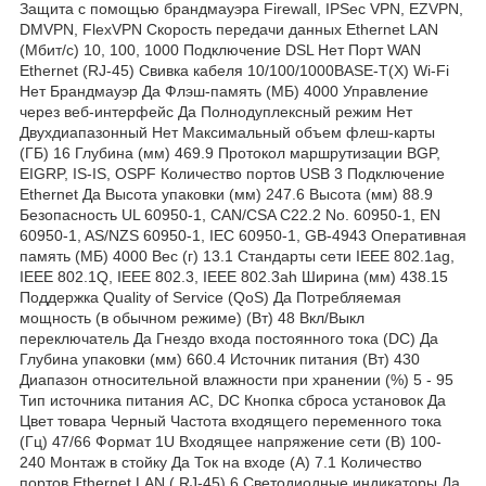
Защита с помощью брандмауэра Firewall, IPSec VPN, EZVPN,
DMVPN, FlexVPN Скорость передачи данных Ethernet LAN
(Мбит/с) 10, 100, 1000 Подключение DSL Нет Порт WAN
Ethernet (RJ-45) Свивка кабеля 10/100/1000BASE-T(X) Wi-Fi
Нет Брандмауэр Да Флэш-память (МБ) 4000 Управление
через веб-интерфейс Да Полнодуплексный режим Нет
Двухдиапазонный Нет Максимальный объем флеш-карты
(ГБ) 16 Глубина (мм) 469.9 Протокол маршрутизации BGP,
EIGRP, IS-IS, OSPF Количество портов USB 3 Подключение
Ethernet Да Высота упаковки (мм) 247.6 Высота (мм) 88.9
Безопасность UL 60950-1, CAN/CSA C22.2 No. 60950-1, EN
60950-1, AS/NZS 60950-1, IEC 60950-1, GB-4943 Оперативная
память (МБ) 4000 Вес (г) 13.1 Стандарты сети IEEE 802.1ag,
IEEE 802.1Q, IEEE 802.3, IEEE 802.3ah Ширина (мм) 438.15
Поддержка Quality of Service (QoS) Да Потребляемая
мощность (в обычном режиме) (Вт) 48 Вкл/Выкл
переключатель Да Гнездо входа постоянного тока (DC) Да
Глубина упаковки (мм) 660.4 Источник питания (Вт) 430
Диапазон относительной влажности при хранении (%) 5 - 95
Тип источника питания AC, DC Кнопка сброса установок Да
Цвет товара Черный Частота входящего переменного тока
(Гц) 47/66 Формат 1U Входящее напряжение сети (В) 100-
240 Монтаж в стойку Да Ток на входе (А) 7.1 Количество
портов Ethernet LAN ( RJ-45) 6 Светодиодные индикаторы Да