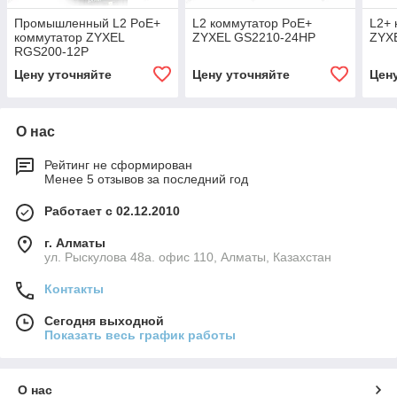
Промышленный L2 PoE+
L2 коммутатор PoE+
L2+ 
коммутатор ZYXEL
ZYXEL GS2210-24HP
ZYX
RGS200-12P
Цену уточняйте
Цену уточняйте
Цен
О нас
Рейтинг не сформирован
Менее 5 отзывов за последний год
Работает с 02.12.2010
г. Алматы
ул. Рыскулова 48а. офис 110, Алматы, Казахстан
Контакты
Сегодня выходной
Показать весь график работы
О нас