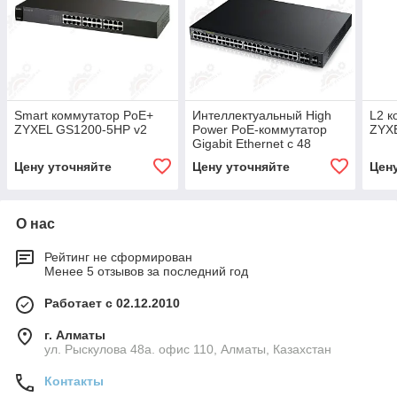
Smart коммутатор PoE+
Интеллектуальный High
L2 к
ZYXEL GS1200-5HP v2
Power PoE-коммутатор
ZYX
Gigabit Ethernet с 48
разъемами RJ-45 из
Цену уточняйте
Цену уточняйте
Цен
которых 4 совмещ
О нас
Рейтинг не сформирован
Менее 5 отзывов за последний год
Работает с 02.12.2010
г. Алматы
ул. Рыскулова 48а. офис 110, Алматы, Казахстан
Контакты