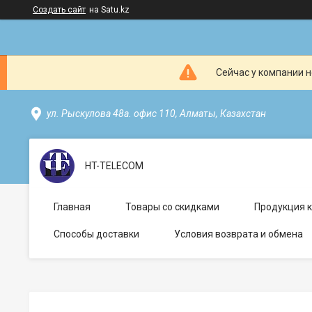
Создать сайт
на Satu.kz
Сейчас у компании н
ул. Рыскулова 48а. офис 110, Алматы, Казахстан
HT-TELECOM
Главная
Товары со скидками
Продукция 
Способы доставки
Условия возврата и обмена