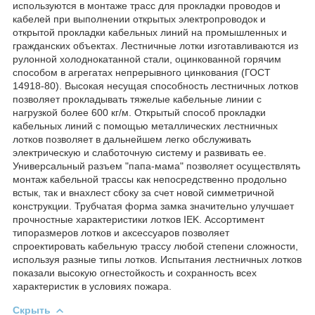
используются в монтаже трасс для прокладки проводов и
кабелей при выполнении открытых электропроводок и
открытой прокладки кабельных линий на промышленных и
гражданских объектах. Лестничные лотки изготавливаются из
рулонной холоднокатанной стали, оцинкованной горячим
способом в агрегатах непрерывного цинкования (ГОСТ
14918-80). Высокая несущая способность лестничных лотков
позволяет прокладывать тяжелые кабельные линии с
нагрузкой более 600 кг/м. Открытый способ прокладки
кабельных линий с помощью металлических лестничных
лотков позволяет в дальнейшем легко обслуживать
электрическую и слаботочную систему и развивать ее.
Универсальный разъем "папа-мама" позволяет осуществлять
монтаж кабельной трассы как непосредственно продольно
встык, так и внахлест сбоку за счет новой симметричной
конструкции. Трубчатая форма замка значительно улучшает
прочностные характеристики лотков IEK. Ассортимент
типоразмеров лотков и аксессуаров позволяет
спроектировать кабельную трассу любой степени сложности,
используя разные типы лотков. Испытания лестничных лотков
показали высокую огнестойкость и сохранность всех
характеристик в условиях пожара.
Скрыть