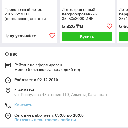
Проволочный лоток
Лоток крашенный
Лот
200х35х3000
перфорированный
пер
(нержавеющая сталь)
35х50х3000 ИЭК
35х
5 326
6 6
₸/м
Цену уточняйте
Купить
О нас
Рейтинг не сформирован
Менее 5 отзывов за последний год
Работает с 02.12.2010
г. Алматы
ул. Рыскулова 48а. офис 110, Алматы, Казахстан
Контакты
Сегодня работает с 09:00 до 18:00
Показать весь график работы