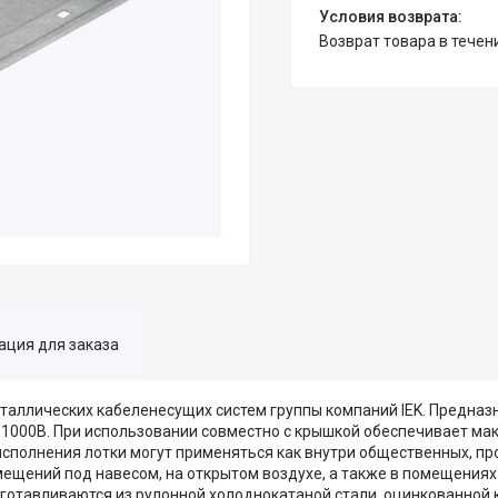
возврат товара в тече
ция для заказа
таллических кабеленесущих систем группы компаний IEK. Предназ
1000В. При использовании совместно с крышкой обеспечивает ма
 исполнения лотки могут применяться как внутри общественных, п
омещений под навесом, на открытом воздухе, а также в помещения
готавливаются из рулонной холоднокатаной стали, оцинкованной