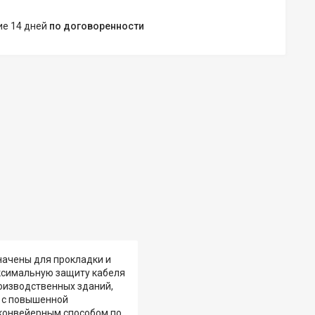
ние 14 дней
по договоренности
начены для прокладки и
ксимальную защиту кабеля
роизводственных зданий,
х с повышенной
 конвейерным способом по