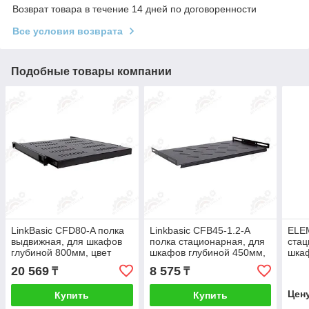
Возврат товара в течение 14 дней по договоренности
Все условия возврата
Подобные товары компании
LinkBasic CFD80-A полка
Linkbasic CFB45-1.2-A
ELE
выдвижная, для шкафов
полка стационарная, для
стац
глубиной 800мм, цвет
шкафов глубиной 450мм,
шкаф
черный
цвет черный.
цвет
20 569
8 575
₸
₸
Цен
Купить
Купить