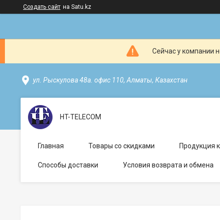
Создать сайт
на Satu.kz
Сейчас у компании н
ул. Рыскулова 48а. офис 110, Алматы, Казахстан
HT-TELECOM
Главная
Товары со скидками
Продукция 
Способы доставки
Условия возврата и обмена