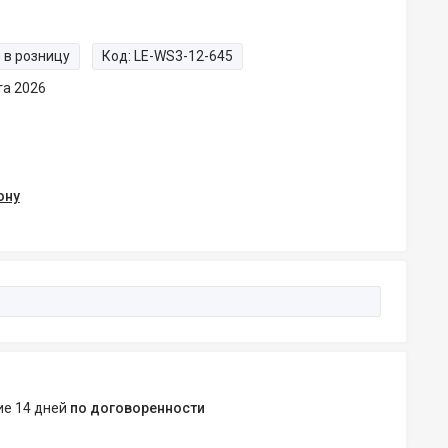
 в розницу
Код:
LE-WS3-12-645
та 2026
ону
ние 14 дней
по договоренности