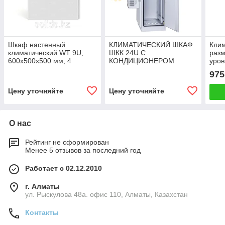
Шкаф настенный
КЛИМАТИЧЕСКИЙ ШКАФ
Кли
климатический WT 9U,
ШКК 24U С
разм
600x500x500 мм, 4
КОНДИЦИОНЕРОМ
уров
профиля 19, с обогревом
975
100W и вентиляцией,
IP55, серый RAL 7035
Цену уточняйте
Цену уточняйте
О нас
Рейтинг не сформирован
Менее 5 отзывов за последний год
Работает с 02.12.2010
г. Алматы
ул. Рыскулова 48а. офис 110, Алматы, Казахстан
Контакты