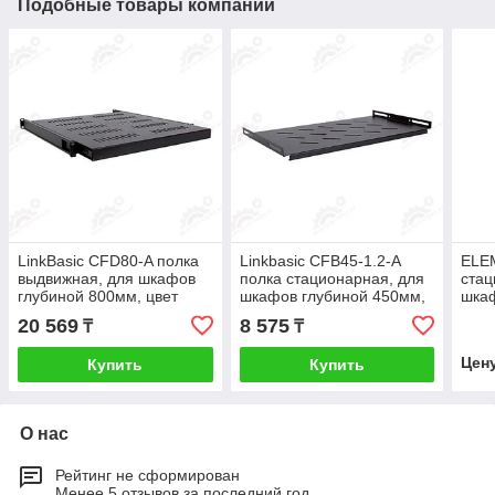
Подобные товары компании
LinkBasic CFD80-A полка
Linkbasic CFB45-1.2-A
ELE
выдвижная, для шкафов
полка стационарная, для
стац
глубиной 800мм, цвет
шкафов глубиной 450мм,
шкаф
черный
цвет черный.
цвет
20 569
8 575
₸
₸
Цен
Купить
Купить
О нас
Рейтинг не сформирован
Менее 5 отзывов за последний год