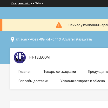
Создать сайт
на Satu.kz
Сейчас у компании нераб
ул. Рыскулова 48а. офис 110, Алматы, Казахстан
HT-TELECOM
Главная
Товары со скидками
Продукция 
Способы доставки
Условия возврата и обмена