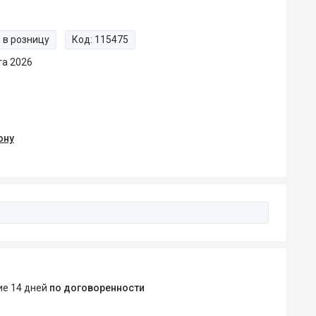
 в розницу
Код:
115475
та 2026
ону
ние 14 дней
по договоренности