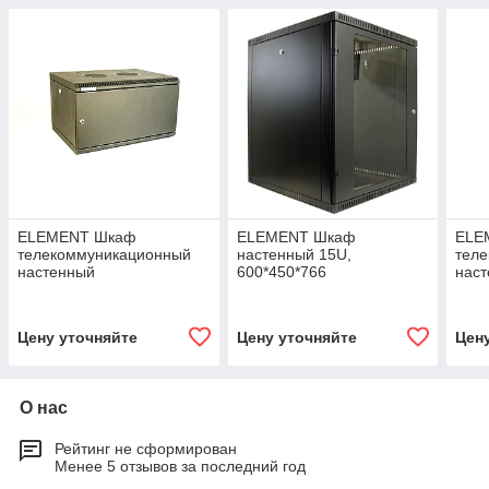
ELEMENT Шкаф
ELEMENT Шкаф
ELE
телекоммуникационный
настенный 15U,
тел
настенный
600*450*766
нас
антивандальный
ант
18U,600*600*901
12U,
Цену уточняйте
Цену уточняйте
Цен
О нас
Рейтинг не сформирован
Менее 5 отзывов за последний год