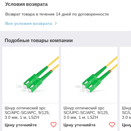
Условия возврата
Возврат товара в течение 14 дней по договоренности
Все условия возврата
Подобные товары компании
Шнур оптический spc
Шнур оптический spc
Шнур
SC/APC-SC/APC, 9/125,
SC/UPC-SC/APC, 9/125,
SC/U
3.0 мм, 1 м, LSZH
3.0 мм, 1 м, LSZH
3.0 
Цену уточняйте
Цену уточняйте
Цен