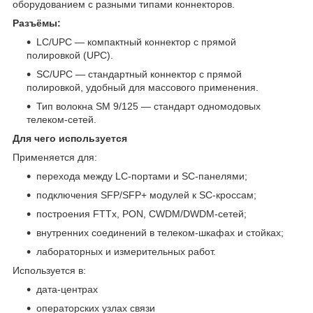
оборудованием с разными типами коннекторов.
Разъёмы:
LC/UPC — компактный коннектор с прямой
полировкой (UPC).
SC/UPC — стандартный коннектор с прямой
полировкой, удобный для массового применения.
Тип волокна SM 9/125 — стандарт одномодовых
телеком‑сетей.
Для чего используется
Применяется для:
перехода между LC‑портами и SC‑панелями;
подключения SFP/SFP+ модулей к SC‑кроссам;
построения FTTx, PON, CWDM/DWDM‑сетей;
внутренних соединений в телеком‑шкафах и стойках;
лабораторных и измерительных работ.
Используется в:
дата‑центрах
операторских узлах связи