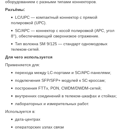
оборудованием с разными типами коннекторов.
Разъёмы:
LC/UPC — компактный коннектор с прямой
полировкой (UPC).
SC/APC — коннектор с косой полировкой (APC, угол
8°), обеспечивающий сверхнизкое отражение.
Тип волокна SM 9/125 — стандарт одномодовых
телеком‑сетей.
Для чего используется
Применяется для:
перехода между LC‑портами и SC/APC‑панелями;
подключения SFP/SFP+ модулей к SC‑кроссам;
построения FTTx, PON, CWDM/DWDM‑сетей;
внутренних соединений в телеком‑шкафах и стойках;
лабораторных и измерительных работ.
Используется в:
дата‑центрах
операторских узлах связи