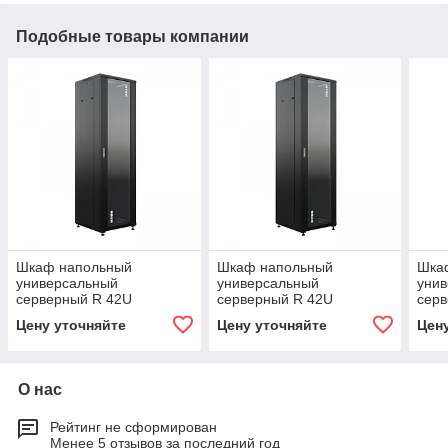
Подобные товары компании
Шкаф напольный
Шкаф напольный
Шка
универсальный
универсальный
уни
серверный R 42U
серверный R 42U
сер
800х800мм, 4 профиля
600х800мм, 4 профиля
800
Цену уточняйте
Цену уточняйте
Цен
19, двери стекло и
19, двери стекло и
19, 
сплошная металл, черный
сплошная металл, черный
спло
RAL 9005
RAL 9005
RAL
О нас
Рейтинг не сформирован
Менее 5 отзывов за последний год