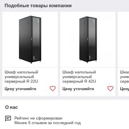
Подобные товары компании
Шкаф напольный
Шкаф напольный
Шка
универсальный
универсальный
уни
серверный R 22U
серверный R 42U
серв
600х1000 мм, 4 профиля
600х800мм, 4 профиля
мм, 
Цену уточняйте
Цену уточняйте
Цен
19, двери стекло и
19, двери стекло и
стек
сплошная металл, черный
сплошная металл, черный
мета
RAL 9005
RAL 9005
О нас
Рейтинг не сформирован
Менее 5 отзывов за последний год