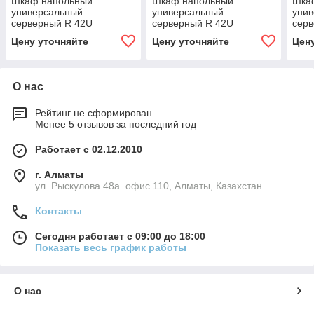
Шкаф напольный
Шкаф напольный
Шка
универсальный
универсальный
уни
серверный R 42U
серверный R 42U
сер
800х800мм, 4 профиля
600х800мм, 4 профиля
600
Цену уточняйте
Цену уточняйте
Цен
19, двери стекло и
19, двери стекло и
19, 
сплошная металл, черный
сплошная металл, черный
спло
RAL 9005
RAL 9005
RAL
О нас
Рейтинг не сформирован
Менее 5 отзывов за последний год
Работает с 02.12.2010
г. Алматы
ул. Рыскулова 48а. офис 110, Алматы, Казахстан
Контакты
Сегодня работает с 09:00 до 18:00
Показать весь график работы
О нас