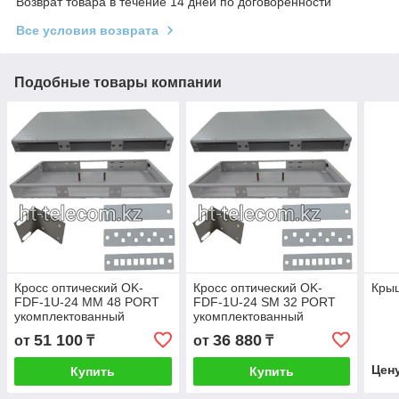
Возврат товара в течение 14 дней по договоренности
Все условия возврата
Подобные товары компании
Кросс оптический OK-
Кросс оптический OK-
Крыш
FDF-1U-24 ММ 48 PORT
FDF-1U-24 SM 32 PORT
укомплектованный
укомплектованный
(доп.кассета 1шт)
(доп.кассета 1шт)
51 100
36 880
от
₸
от
₸
Цен
Купить
Купить