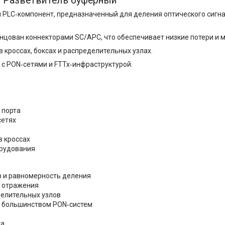
Разветвитель буферный
 PLC‑компонент, предназначенный для деления оптического сигна
нцован коннекторами SC/APC, что обеспечивает низкие потери и
 кроссах, боксах и распределительных узлах.
 с PON‑сетями и FTTx‑инфраструктурой.
 порта
сетях
 кроссах
орудования
в и равномерность деления
е отражения
делительных узлов
с большинством PON‑систем
ка