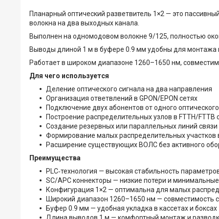
Планарный оптический разветвитель 1×2 — это пассивный
волокна на два выходных канала.
Выполнен на одномодовом волокне 9/125, полностью око
Выводы длиной 1 м в буфере 0.9 мм удобны для монтажа в
Работает в широком диапазоне 1260–1650 нм, совместим
Для чего используется
Деление оптического сигнала на два направления
Организация ответвлений в GPON/EPON сетях
Подключение двух абонентов от одного оптического
Построение распределительных узлов в FTTH/FTTB 
Создание резервных или параллельных линий связи
Формирование малых распределительных участков в
Расширение существующих ВОЛС без активного об
Преимущества
PLC‑технология — высокая стабильность параметро
SC/APC коннекторы — низкие потери и минимальны
Конфигурация 1×2 — оптимальна для малых распре
Широкий диапазон 1260–1650 нм — совместимость 
Буфер 0.9 мм — удобная укладка в кассетах и боксах
Длина выводов 1 м — комфортный монтаж и развод