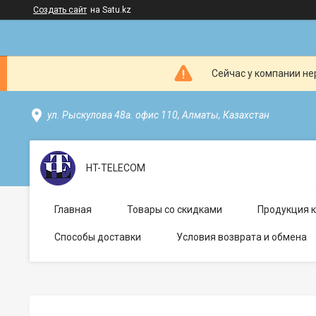
Создать сайт
на Satu.kz
Сейчас у компании не
ул. Рыскулова 48а. офис 110, Алматы, Казахстан
HT-TELECOM
Главная
Товары со скидками
Продукция 
Способы доставки
Условия возврата и обмена