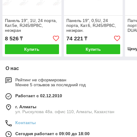
Панель 19", 1U, 24 порта,
Панель 19", 0,5U, 24
Патч
Кат.5e, RJ45/8P8C,
порта, Кат.6, RJ45/8P8C,
порт
неэкран
неэкран.
DUAL
8 526
74 221
₸
₸
Цен
Купить
Купить
О нас
Рейтинг не сформирован
Менее 5 отзывов за последний год
Работает с 02.12.2010
г. Алматы
ул. Рыскулова 48а. офис 110, Алматы, Казахстан
Контакты
Сегодня работает с 09:00 до 18:00