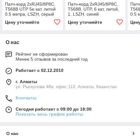
Патч-корд 2хRJ45/8P8C,
Патч-корд 2хRJ45/8P8C,
Патч
T568B UTP 5e кат. литой
T568B, UTP, 6 кат, литой,
T568
0.5 метра, LSZH, серый
1, LSZH, синий
0.5 
Цену уточняйте
Цену уточняйте
Цен
О нас
Рейтинг не сформирован
Менее 5 отзывов за последний год
Работает с 02.12.2010
г. Алматы
ул. Рыскулова 48а. офис 110, Алматы, Казахстан
Контакты
Сегодня работает с 09:00 до 18:00
Показать весь график работы
О нас