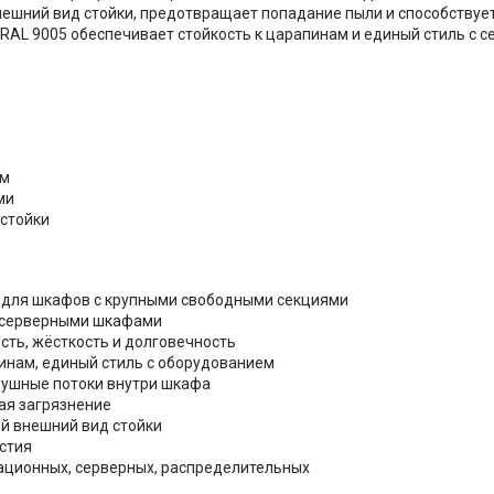
ешний вид стойки, предотвращает попадание пыли и способствуе
RAL 9005 обеспечивает стойкость к царапинам и единый стиль с 
ам
ми
 стойки
т для шкафов с крупными свободными секциями
и серверными шкафами
сть, жёсткость и долговечность
инам, единый стиль с оборудованием
душные потоки внутри шкафа
ая загрязнение
й внешний вид стойки
стия
ационных, серверных, распределительных