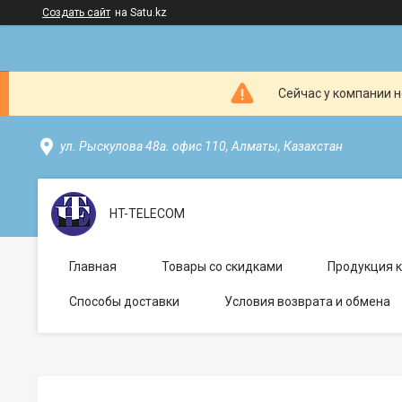
Создать сайт
на Satu.kz
Сейчас у компании н
ул. Рыскулова 48а. офис 110, Алматы, Казахстан
HT-TELECOM
Главная
Товары со скидками
Продукция 
Способы доставки
Условия возврата и обмена