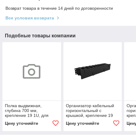
Возврат товара в течение 14 дней по договоренности
Все условия возврата
Подобные товары компании
Полка выдвижная,
Организатор кабельный
Орга
глубина 700 мм,
горизонтальный с
гори
крепление 19 1U, для
крышкой, крепление 19
креп
шкафов глубиной 1000
2U, глубиной 72мм,
глуб
Цену уточняйте
Цену уточняйте
Цен
мм, черный RAL 9005
металл, черный RAL 9005
черн