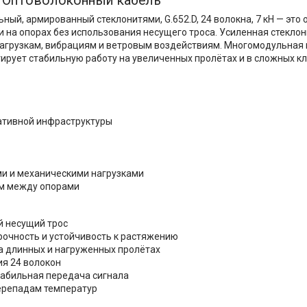
Оптоволоконный кабель
ый, армированный стеклонитями, G.652.D, 24 волокна, 7 кН — эт
 на опорах без использования несущего троса. Усиленная стекло
агрузкам, вибрациям и ветровым воздействиям. Многомодульная
тирует стабильную работу на увеличенных пролётах и в сложных к
ративной инфраструктуры
и и механическими нагрузками
ем между опорами
й несущий трос
рочность и устойчивость к растяжению
а длинных и нагруженных пролётах
я 24 волокон
стабильная передача сигнала
перепадам температур