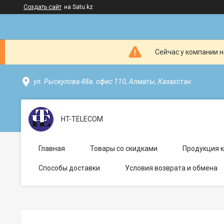
Создать сайт
на Satu.kz
Сейчас у компании н
ул. Рыскулова 48а. офис 110, Алматы, Казахстан
HT-TELECOM
Главная
Товары со скидками
Продукция 
Способы доставки
Условия возврата и обмена