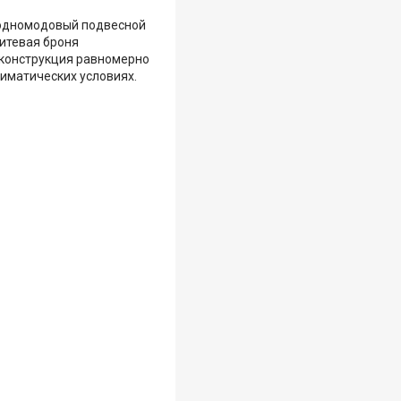
о одномодовый подвесной
нитевая броня
 конструкция равномерно
лиматических условиях.