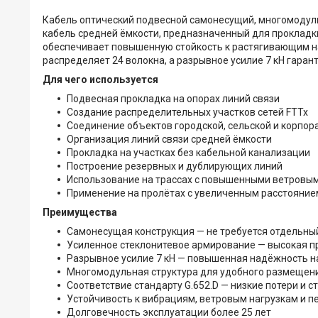
Кабель оптический подвесной самонесущий, многомодульн
кабель средней ёмкости, предназначенный для прокладки
обеспечивает повышенную стойкость к растягивающим н
распределяет 24 волокна, а разрывное усилие 7 кН гаран
Для чего используется
Подвесная прокладка на опорах линий связи
Создание распределительных участков сетей FTTx
Соединение объектов городской, сельской и корпо
Организация линий связи средней ёмкости
Прокладка на участках без кабельной канализации
Построение резервных и дублирующих линий
Использование на трассах с повышенными ветровым
Применение на пролётах с увеличенным расстояни
Преимущества
Самонесущая конструкция — не требуется отдельны
Усиленное стеклонитевое армирование — высокая п
Разрывное усилие 7 кН — повышенная надёжность н
Многомодульная структура для удобного размещени
Соответствие стандарту G.652.D — низкие потери и 
Устойчивость к вибрациям, ветровым нагрузкам и 
Долговечность эксплуатации более 25 лет