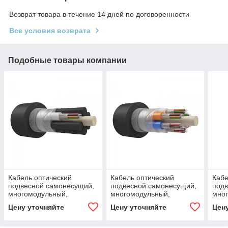
Возврат товара в течение 14 дней по договоренности
Все условия возврата
Подобные товары компании
Кабель оптический
Кабель оптический
Кабе
подвесной самонесущий,
подвесной самонесущий,
подв
многомодульный,
многомодульный,
мно
армированный
армированный
арм
Цену уточняйте
Цену уточняйте
Цен
стеклонитями, G.652.D, 8
стеклонитями, G.652.D, 96
стек
волокон, 7 кН
волокон, 7 кН
воло