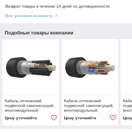
Возврат товара в течение 14 дней по договоренности
Все условия возврата
Подобные товары компании
Кабель оптический
Кабель оптический
Кабе
подвесной самонесущий,
подвесной самонесущий,
подв
многомодульный,
многомодульный,
мно
армированный
армированный
арм
Цену уточняйте
Цену уточняйте
Цен
стеклонитями, G.652.D, 8
стеклонитями, G.652.D, 96
стек
волокон, 7 кН
волокон, 7 кН
воло