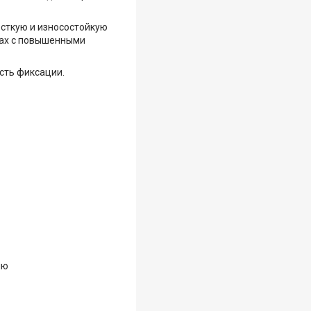
сткую и износостойкую
ках с повышенными
сть фиксации.
ию