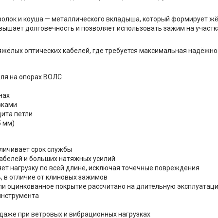
волок и коуша — металлического вкладыша, который формирует жё
овышает долговечность и позволяет использовать зажим на участ
яжёлых оптических кабелей, где требуется максимальная надёжно
еля на опорах ВОЛС
нах
зками
щита петли
5 мм)
еличивает срок службы
абелей и больших натяжных усилий
ет нагрузку по всей длине, исключая точечные повреждения
, в отличие от клиновых зажимов
ли оцинкованное покрытие рассчитано на длительную эксплуатац
инструмента
даже при ветровых и вибрационных нагрузках