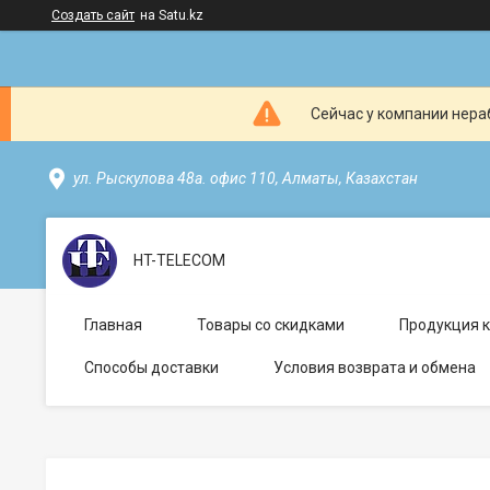
Создать сайт
на Satu.kz
Сейчас у компании нераб
ул. Рыскулова 48а. офис 110, Алматы, Казахстан
HT-TELECOM
Главная
Товары со скидками
Продукция 
Способы доставки
Условия возврата и обмена