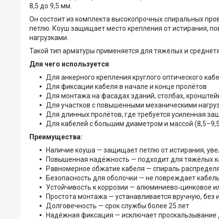
8,5 до 9,5 мм.
Он состоит из комплекта высокопрочных спиральных про
петлю. Коуш защищает место крепления от истирания, п
нагрузками.
Такой тип арматуры применяется для тяжёлых и среднет
Для чего используется
Для анкерного крепления круглого оптического каб
Для фиксации кабеля в начале и конце пролётов
Для монтажа на фасадах зданий, столбах, кронштей
Для участков с повышенными механическими нагру
Для длинных пролётов, где требуется усиленная за
Для кабелей с большим диаметром и массой (8,5–9,
Преимущества:
Наличие коуша — защищает петлю от истирания, ув
Повышенная надёжность — подходит для тяжёлых к
Равномерное обжатие кабеля — спираль распределя
Безопасность для оболочки — не повреждает кабель
Устойчивость к коррозии — алюминиево‑цинковое и
Простота монтажа — устанавливается вручную, без 
Долговечность — срок службы более 25 лет
Надёжная фиксация — исключает проскальзывание 